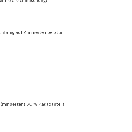
tenfreie Mehlmischung)
eichfähig auf Zimmertemperatur
)
, (mindestens 70 % Kakaoanteil)