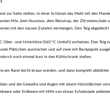
n
 zur Seite stellen. In einer Schüssel das Mehl mit den Mand
samen-Mix, dem Nussmus, dem Reissirup, der Zitronenschale u
kenen mit den nassen Zutaten vermengen. Den Teig abgedeckt 
C Ober- und Unterhitze (160 °C Umluft) vorheizen. Den Teig z
unde Plätzchen ausstechen und auf zwei mit Backpapier ausgele
durch noch einmal kurz in den Kühlschrank stellen.
sie am Rand leicht braun werden, und dann komplett abkühlen 
zen und die Geweihe und Augen mit einem Holzstäbchen vorsic
beere oder Erdbeere mit Hilfe von etwas Schokolade ankleben.