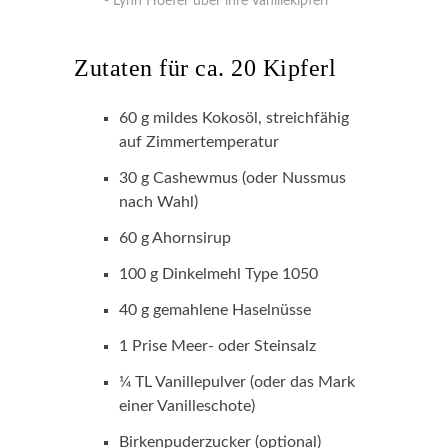
Lynn Hoefer über ihre Vanillekipferl
Zutaten für ca. 20 Kipferl
60 g mildes Kokosöl, streichfähig
auf Zimmertemperatur
30 g Cashewmus (oder Nussmus
nach Wahl)
60 g Ahornsirup
100 g Dinkelmehl Type 1050
40 g gemahlene Haselnüsse
1 Prise Meer- oder Steinsalz
1⁄4 TL Vanillepulver (oder das Mark
einer Vanilleschote)
Birkenpuderzucker (optional)