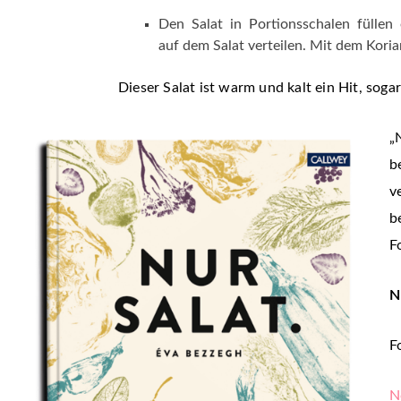
Den Salat in Portionsschalen füllen
auf dem Salat verteilen. Mit dem Kori
Dieser Salat ist warm und kalt ein Hit, sog
„
b
v
b
F
N
F
N