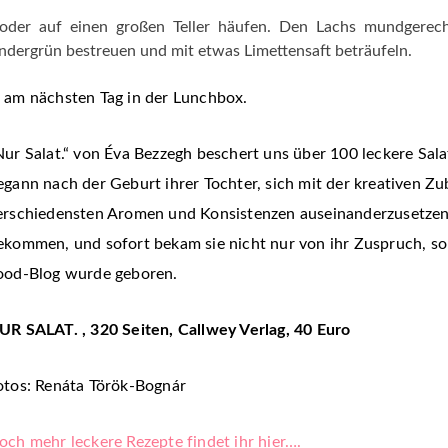
 oder auf einen großen Teller häufen. Den Lachs mundgerecht
andergrün bestreuen und mit etwas Limettensaft beträufeln.
ar am nächsten Tag in der Lunchbox.
Nur Salat.“ von Éva Bezzegh beschert uns über 100 leckere Sala
egann nach der Geburt ihrer Tochter, sich mit der kreativen Z
erschiedensten Aromen und Konsistenzen auseinanderzusetzen. 
ekommen, und sofort bekam sie nicht nur von ihr Zuspruch, so
ood-Blog wurde geboren.
UR SALAT. , 320 Seiten, Callwey Verlag, 40 Euro
otos: Renáta Török-Bognár
och mehr leckere Rezepte findet ihr hier….