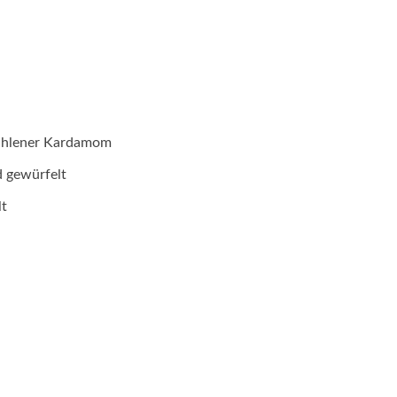
mahlener Kardamom
d gewürfelt
lt