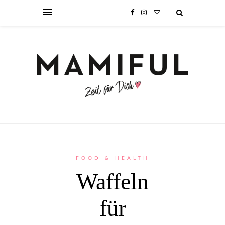
FOOD & HEALTH
Waffeln
für