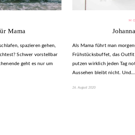
M
 für Mama
Johanna
chlafen, spazieren gehen,
Als Mama führt man morgens
htest? Schwer vorstellbar
Frühstücksbuffet, das Outfi
chenende geht es nur um
putzen wirklich jeden Tag not
Aussehen bleibt nicht. Und…
26. August 2020