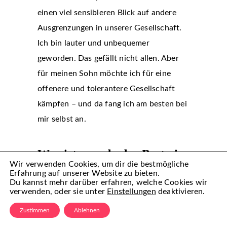
einen viel sensibleren Blick auf andere
Ausgrenzungen in unserer Gesellschaft.
Ich bin lauter und unbequemer
geworden. Das gefällt nicht allen. Aber
für meinen Sohn möchte ich für eine
offenere und tolerantere Gesellschaft
kämpfen – und da fang ich am besten bei
mir selbst an.
Was ist gerade das Beste in
Wir verwenden Cookies, um dir die bestmögliche
deinem Leben?
Erfahrung auf unserer Website zu bieten.
Du kannst mehr darüber erfahren, welche Cookies wir
verwenden, oder sie unter
Einstellungen
deaktivieren.
Natürlich mein Sohn. Zwar ist der kleine
Zustimmen
Ablehnen
Problembär der Verursacher von so vielen