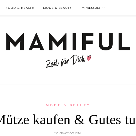
FOOD & HEALTH
MODE & BEAUTY
IMPRESSUM
MODE & BEAUTY
ütze kaufen & Gutes t
12. November 2020