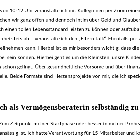
von 10-12 Uhr veranstalte ich mit Kolleginnen per Zoom einen
echen wir ganz offen und dennoch intim über Geld und Glauben
ich einen tollen Lebensstandard leisten zu können oder aufzub
bei stets ab – veranstalte ich den „Eltern Talk“. Ebenfalls per
ilnehmen kann. Hierbei ist es mir besonders wichtig, dass die
 sein können. Hierbei geht es um die Kleinsten, unsre Kinder.
 schon gelingt. Über gesundheitliche Vorsorge und über finanz
lle. Beide Formate sind Herzensprojekte von mir, die ich spezi
ich als Vermögensberaterin selbständig z
 Zum Zeitpunkt meiner Startphase oder besser in meiner Prob
ansässig ist. Ich hatte Verantwortung für 15 Mitarbeiter und k