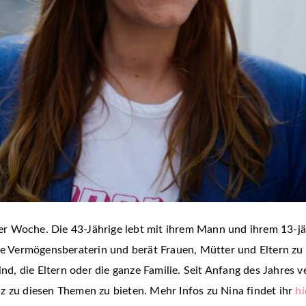
 Woche. Die 43-Jährige lebt mit ihrem Mann und ihrem 13-jäh
ige Vermögensberaterin und berät Frauen, Mütter und Eltern z
ind, die Eltern oder die ganze Familie. Seit Anfang des Jahres v
z zu diesen Themen zu bieten. Mehr Infos zu Nina findet ihr
hi