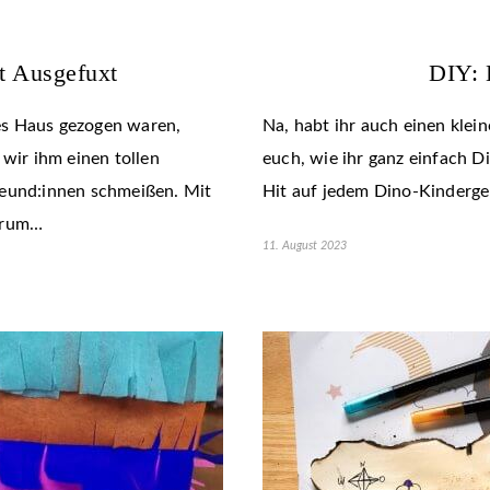
t Ausgefuxt
DIY: 
es Haus gezogen waren,
Na, habt ihr auch einen klei
 wir ihm einen tollen
euch, wie ihr ganz einfach Di
reund:innen schmeißen. Mit
Hit auf jedem Dino-Kindergeb
 drum…
11. August 2023