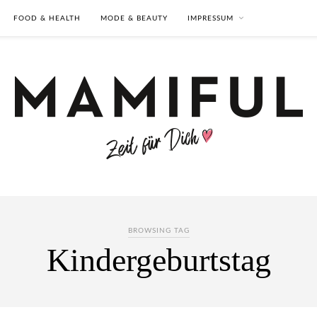
FOOD & HEALTH
MODE & BEAUTY
IMPRESSUM
BROWSING TAG
Kindergeburtstag