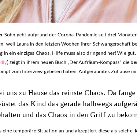
iger Sohn geht aufgrund der Corona-Pandemie seit drei Monaten
, weil Laura in den letzten Wochen ihrer Schwangerschaft bes
in ein einziges Chaos. Hilfe muss also dringend her! Wie gut, 
diy
) zeigt in ihrem neuen Buch „Der Aufräum-Kompass“ die bes
rompt zum Interview gebeten haben. Aufgeräumtes Zuhause mit 
i uns zu Hause das reinste Chaos. Da fange 
wüstet das Kind das gerade halbwegs aufger
ehalten und das Chaos in den Griff zu bek
ls eine temporäre Situation an und akzeptiert diese als solch