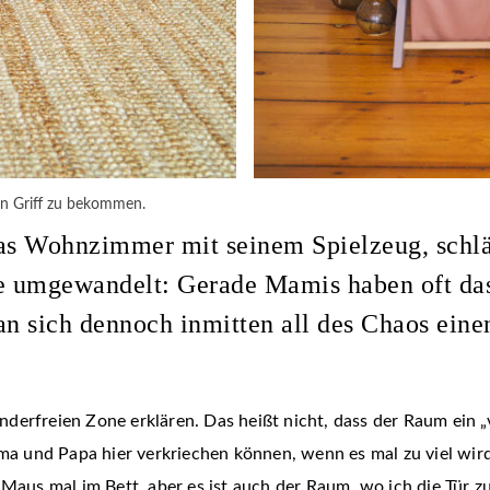
den Griff zu bekommen.
as Wohnzimmer mit seinem Spielzeug, schläf
 umgewandelt: Gerade Mamis haben oft da
an sich dennoch inmitten all des Chaos eine
erfreien Zone erklären. Das heißt nicht, dass der Raum ein „v
ama und Papa hier verkriechen können, wenn es mal zu viel wird
r Maus mal im Bett, aber es ist auch der Raum, wo ich die Tü