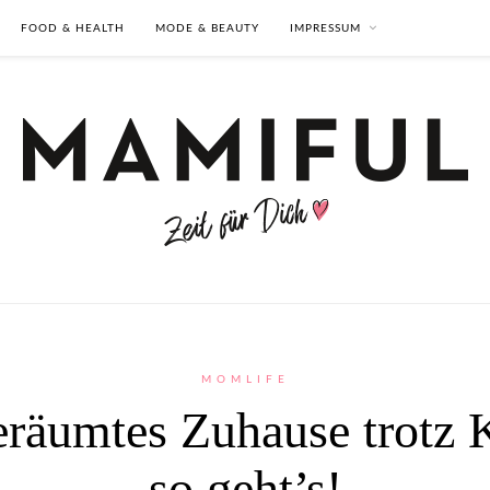
FOOD & HEALTH
MODE & BEAUTY
IMPRESSUM
MOMLIFE
räumtes Zuhause trotz 
so geht’s!