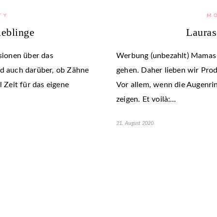
TY
M
eblinge
Lauras
ionen über das
Werbung (unbezahlt) Mamas 
nd auch darüber, ob Zähne
gehen. Daher lieben wir Pro
l Zeit für das eigene
Vor allem, wenn die Augenri
zeigen. Et voilà:…
21. August 2020