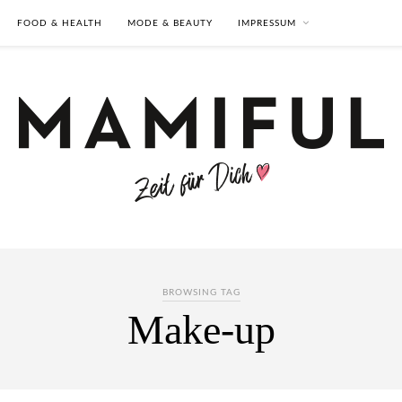
FOOD & HEALTH
MODE & BEAUTY
IMPRESSUM
BROWSING TAG
Make-up