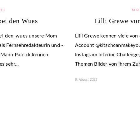
HE
MO
bei den Wues
Lilli Grewe vo
bei_den_wues unsere Mom
Lilli Grewe kennen viele von
als Fernsehredakteurin und -
Account @kitschcanmakeyouri
n Mann Patrick kennen.
Instagram Interior Challenge
res sehr…
Themen Bilder von ihrem Zuha
8. August 2023