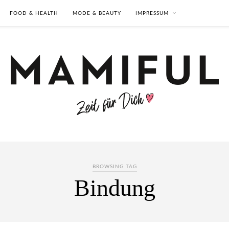
FOOD & HEALTH
MODE & BEAUTY
IMPRESSUM
BROWSING TAG
Bindung