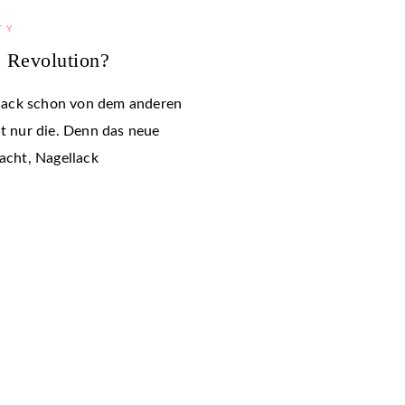
TY
e Revolution?
lack schon von dem anderen
ht nur die. Denn das neue
macht, Nagellack