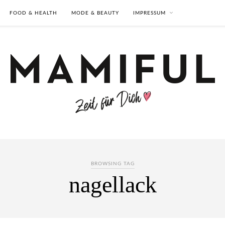
FOOD & HEALTH
MODE & BEAUTY
IMPRESSUM
BROWSING TAG
nagellack