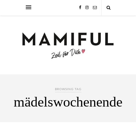
BROWSING TAG
mädelswochenende