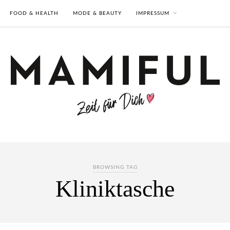
FOOD & HEALTH
MODE & BEAUTY
IMPRESSUM
BROWSING TAG
Kliniktasche