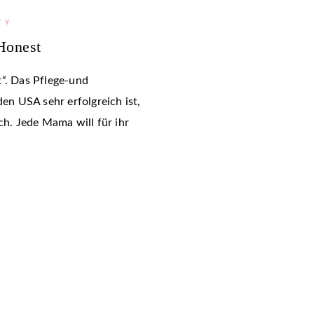
TY
Honest
t“. Das Pflege-und
den USA sehr erfolgreich ist,
ch. Jede Mama will für ihr