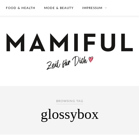
FOOD & HEALTH
MODE & BEAUTY
IMPRESSUM
BROWSING TAG
glossybox