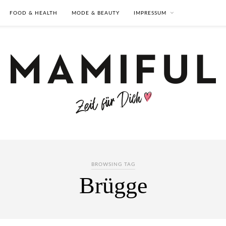
FOOD & HEALTH
MODE & BEAUTY
IMPRESSUM
BROWSING TAG
Brügge