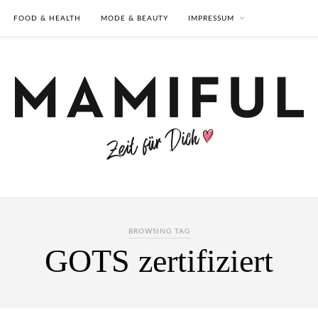
FOOD & HEALTH
MODE & BEAUTY
IMPRESSUM
BROWSING TAG
GOTS zertifiziert