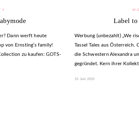
TY
M
 Babymode
Label to
er? Dann werft heute
Werbung (unbezahlt) „We rise
p von Ernsting’s family!
Tassel Tales aus Österreich
Collection zu kaufen: GOTS-
die Schwestern Alexandra u
gegründet. Kern ihrer Kollek
10. Juni 2020