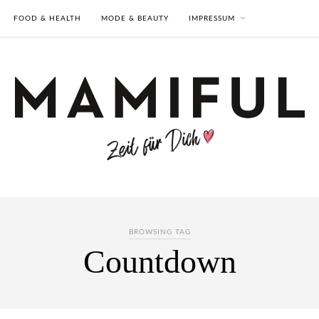
FOOD & HEALTH
MODE & BEAUTY
IMPRESSUM
BROWSING TAG
Countdown